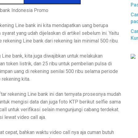
Pa
 bank Indonesia Promo
Car
pa
ning Line bank ini kita mendapatkan uang berupa
Car
syarat yang udah dijelaskan di artikel sebelum ini. Yaitu
Kun
 rekening Line bank dari rekening lain minimal 500 ribu.
 Line bank, kita juga diwajibkan untuk melakukan
n token listrik, dan 25 ribu untuk pembelian pulsa di
yimpan uang di rekening senilai 500 ribu selama periode
rekening kita.
r rekening Line bank ini dan ternyata prosesnya mudah
untuk mengisi data dan juga foto KTP berikut selfie sama
all untuk verifikasi selain mengunjungi cabang terdekat.
i lewat video call aja.
 cepat, bahkan waktu video call nya aja cuman butuh