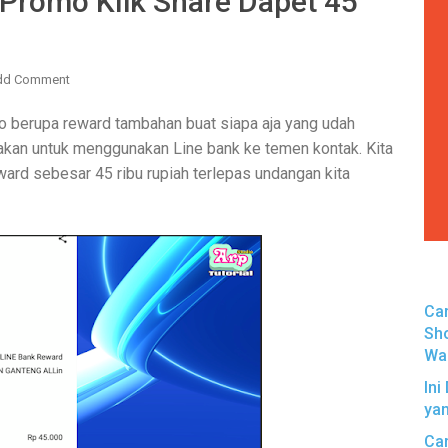
 Promo Klik Share Dapet 45
dd Comment
o berupa reward tambahan buat siapa aja yang udah
jakan untuk menggunakan Line bank ke temen kontak. Kita
ard sebesar 45 ribu rupiah terlepas undangan kita
Ca
Sh
Wal
Ini
ya
Ca