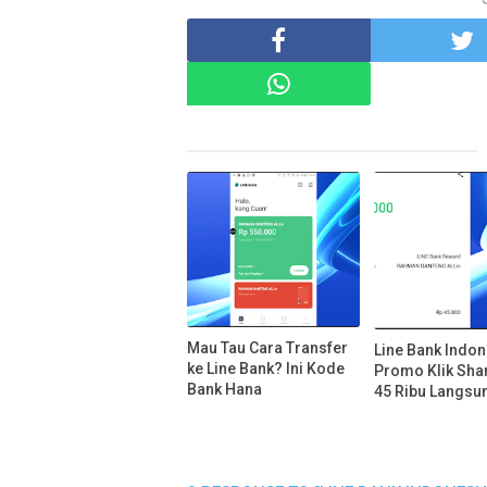
Mau Tau Cara Transfer
Line Bank Indon
ke Line Bank? Ini Kode
Promo Klik Sha
Bank Hana
45 Ribu Langsu